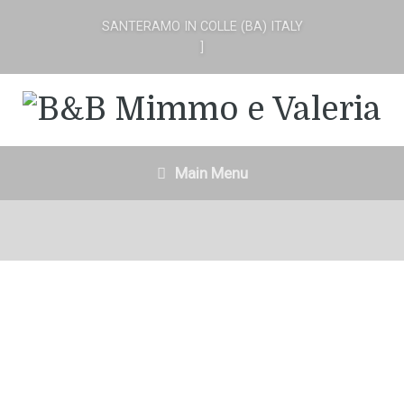
SANTERAMO IN COLLE (BA) ITALY
]
Main Menu
In